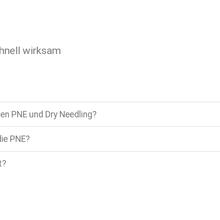
chnell wirksam
hen PNE und Dry Needling?
die PNE?
t?