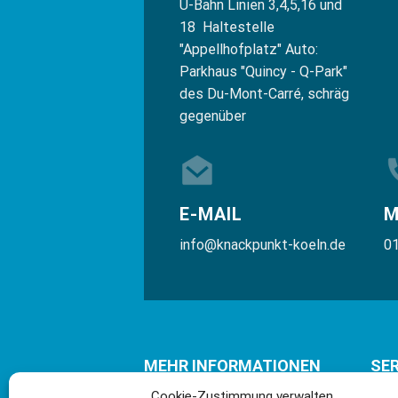
U-Bahn Linien 3,4,5,16 und
18 Haltestelle
"Appellhofplatz" Auto:
Parkhaus "Quincy - Q-Park"
des Du-Mont-Carré, schräg
gegenüber
E-MAIL
M
info@knackpunkt-koeln.de
0
MEHR INFORMATIONEN
SER
Cookie-Zustimmung verwalten