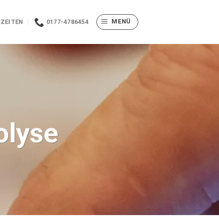
MENÜ
ZEITEN
0177-4786454
olyse