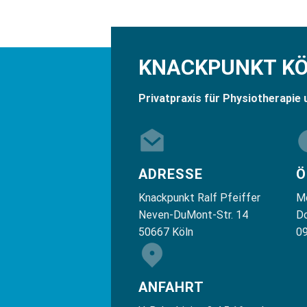
KNACKPUNKT K
Privatpraxis für Physiotherapie 
ADRESSE
Ö
Knackpunkt Ralf Pfeiffer
Mo
Neven-DuMont-Str. 14
Do
50667 Köln
09
ANFAHRT