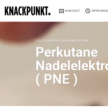
Zum
Inhalt
KONTAKT
ÖFFNUNGS
springen
LEISTUNGEN VON KNACKPUNKT
Perkutane
Nadelelektr
( PNE )